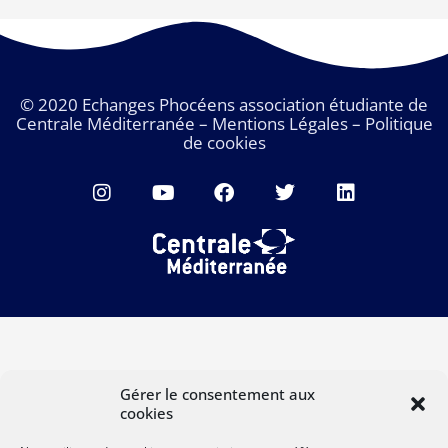
© 2020 Echanges Phocéens association étudiante de
Centrale Méditerranée
–
Mentions Légales
–
Politique
de cookies
I
Y
F
T
L
n
o
a
w
i
s
u
c
i
n
t
t
e
t
k
a
u
b
t
e
g
b
o
e
d
r
e
o
r
i
a
k
n
m
Gérer le consentement aux
cookies