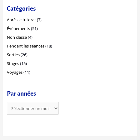
n
e
Catégories
é
r
e
Après le tutorat
(7)
c
s
Événements
(51)
h
Non classé
(4)
e
r
Pendant les séances
(18)
Sorties
(26)
:
Stages
(15)
Voyages
(11)
Par années