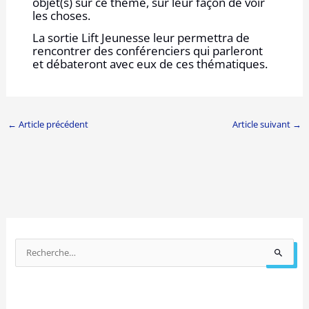
objet(s) sur ce thème, sur leur façon de voir
les choses.
La sortie Lift Jeunesse leur permettra de
rencontrer des conférenciers qui parleront
et débateront avec eux de ces thématiques.
←
Article précédent
Article suivant
→
P
a
R
r
e
a
c
n
h