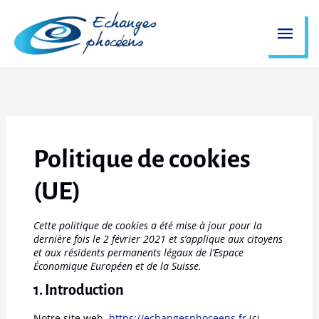
Aller
Men
au
contenu
princ
Consent
Consent
Consent
Consent
Consent
Consent
Consent
Statistiques
Marketing
to
to
to
to
to
to
to
service
service
service
service
service
service
service
wistia
elementor
wordpress
google-
youtube
facebook
divers
fonts
Politique de cookies
(UE)
Cette politique de cookies a été mise à jour pour la
dernière fois le 2 février 2021 et s’applique aux citoyens
et aux résidents permanents légaux de l’Espace
Économique Européen et de la Suisse.
1. Introduction
Notre site web,
https://echangesphoceens.fr
(ci-