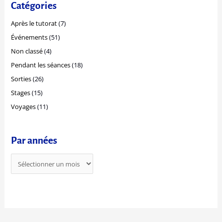
e
Catégories
é
r
e
Après le tutorat
(7)
c
s
Événements
(51)
h
Non classé
(4)
e
r
Pendant les séances
(18)
Sorties
(26)
:
Stages
(15)
Voyages
(11)
Par années