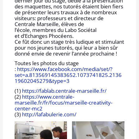
dernier jour du stage, dédié à la présentation
des maquettes, nos tutorés étaient bien fiers
de présenter leurs travaux à de nombreux
visiteurs: professeurs et directeur de
Centrale Marseille, élèves de
l’école, membres du Labo Sociétal
et d’Echanges Phocéens.
Ce fût donc un stage très ludique et stimulant
pour nos jeunes tutorés, qui leur a bien sûr
donné envie de revenir l’année prochaine !
Toutes les photos du stage
:
https://www.facebook.com/media/set/?
set=a.813569145383652.1073741825.2136
19602045279&type=3
(1)
https://fablab.centrale-marseille.fr/
(2)
https://www.centrale-
marseille.fr/fr/focus/marseille-creativity-
center-mc2
(3)
http://lafabulerie.com/