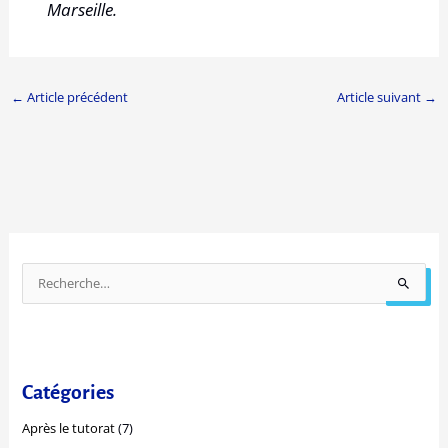
Marseille.
←
Article précédent
Article suivant
→
P
a
R
r
e
a
c
n
h
n
e
Catégories
é
r
e
Après le tutorat
(7)
c
s