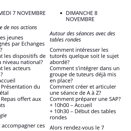
MEDI 7 NOVEMBRE
DIMANCHE 8
NOVEMBRE
e de nos actions
Autour des séances avec des
les jeunes
tables rondes
nés par Echanges
s?
Comment intéresser les
t les dispositifs de
tutorés quelque soit le sujet
u niveau national?
abordé?
t les acteurs
Comment s’intégrer dans un
s?
groupe de tuteurs déjà mis
Accueil
en place?
 Présentation du
Comment créer et articuler
étal
une séance de A à Z?
 Repas offert aux
Comment préparer une SAP?
nts
+ 10h00 – Accueil
+ 10h30 – Début des tables
gie
rondes
 accompagner ces
Alors rendez-vous le 7