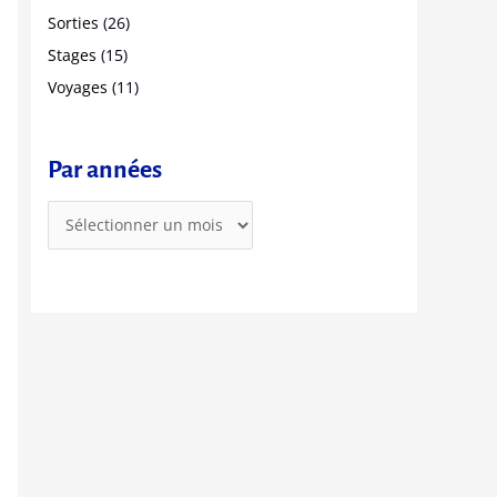
r
Sorties
(26)
Stages
(15)
:
Voyages
(11)
Par années