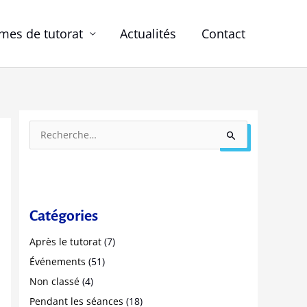
es de tutorat
Actualités
Contact
P
R
a
e
r
c
a
h
n
e
Catégories
n
r
é
Après le tutorat
(7)
c
e
Événements
(51)
h
s
Non classé
(4)
e
Pendant les séances
(18)