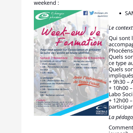
weekend :
SA
Le context
Qui sont 
accompag
Phocéen
Quels son
ce type a
Quels son
impliqué
+ 9h30 – 
+ 10h00 –
Labo Soci
+ 12h00 –
participa
La pédago
Comment