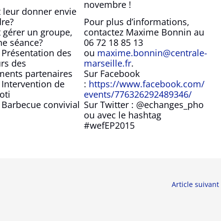
novembre !
leur donner envie
dre?
Pour plus d’informations,
gérer un groupe,
contactez Maxime Bonnin au
ne séance?
06 72 18 85 13
 Présentation des
ou
maxime.bonnin@centrale-
rs des
marseille.fr
.
ments partenaires
Sur Facebook
 Intervention de
:
https://www.facebook.com/
oti
events/776326292489346/
 Barbecue convivial
Sur Twitter : @echanges_pho
ou avec le hashtag
#wefEP2015
Article suivant