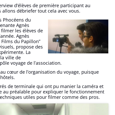
nterview d’élèves de première participant au
llons débriefer tout cela avec vous.
ges Phocéens du
rvenante Agnès
filmer les élèves de
d’année. Agnès
 Films du Papillon”
visuels, propose des
expérimente. La
a ville de
 pôle voyage de l’association.
 au cœur de l’organisation du voyage, puisque
 hôtels.
torés de terminale qui ont pu manier la caméra et
ée au préalable pour expliquer le fonctionnement
 techniques utiles pour filmer comme des pros.