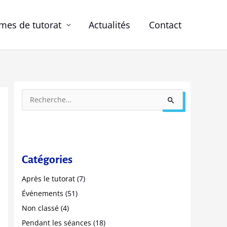
es de tutorat
Actualités
Contact
P
R
a
e
r
c
a
h
n
e
Catégories
n
r
é
Après le tutorat
(7)
c
e
Événements
(51)
h
s
Non classé
(4)
e
Pendant les séances
(18)