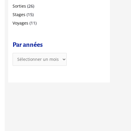
r
Sorties
(26)
Stages
(15)
:
Voyages
(11)
Par années