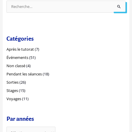
a
R
r
e
a
c
n
h
n
e
Catégories
é
r
e
Après le tutorat
(7)
c
s
Événements
(51)
h
Non classé
(4)
e
r
Pendant les séances
(18)
Sorties
(26)
:
Stages
(15)
Voyages
(11)
Par années