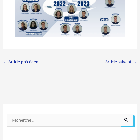
←
Article précédent
Article suivant
→
P
a
R
r
e
a
c
n