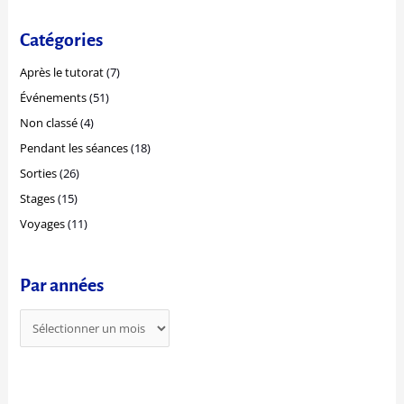
h
n
e
Catégories
é
r
e
Après le tutorat
(7)
c
s
Événements
(51)
h
Non classé
(4)
e
r
Pendant les séances
(18)
Sorties
(26)
:
Stages
(15)
Voyages
(11)
Par années